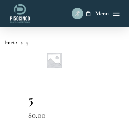
Skip
to
Menu
main
content
Inicio
5
5
$
0.00