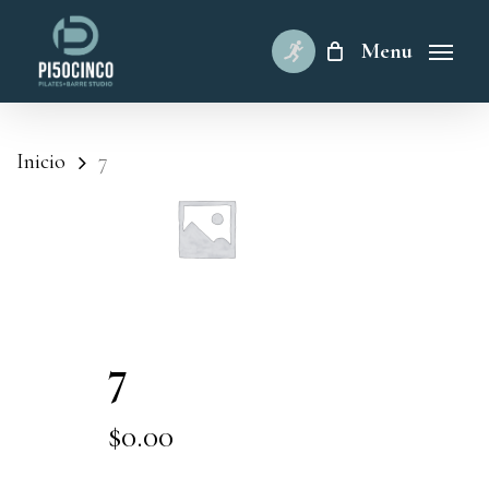
Skip
to
Menu
main
content
Inicio
7
7
$
0.00