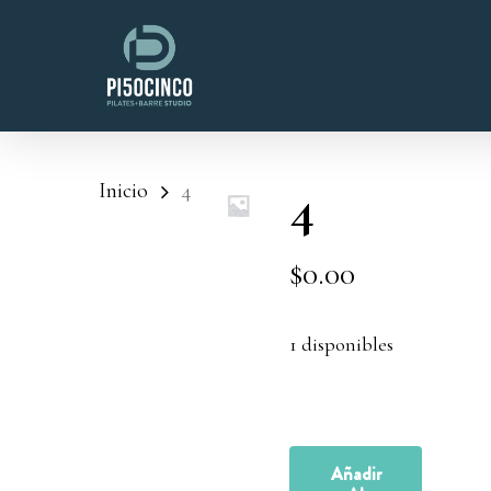
Skip
to
main
content
4
Inicio
4
$
0.00
1 disponibles
Añadir