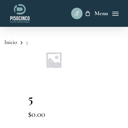
Skip
to
Menu
main
content
Inicio
5
5
$
0.00