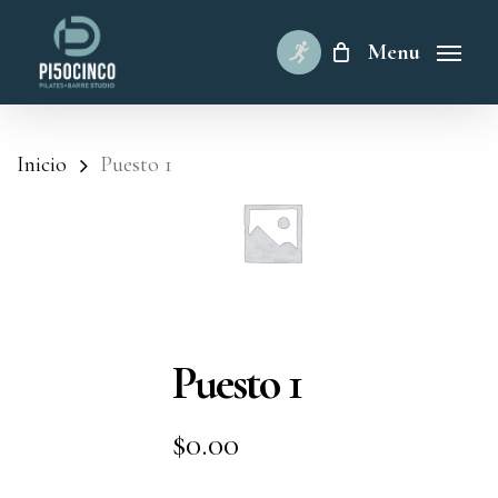
Skip
to
Menu
main
content
Inicio
Puesto 1
Puesto 1
$
0.00