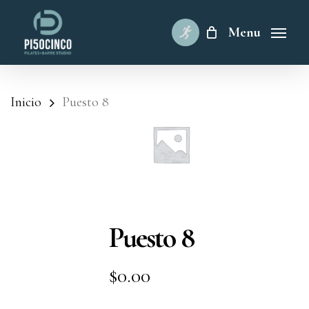
Skip
to
Menu
main
content
Inicio
Puesto 8
Puesto 8
$
0.00