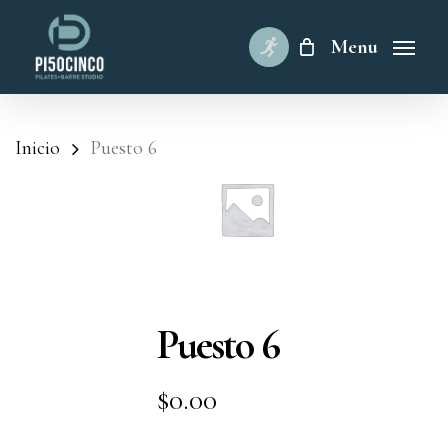
Skip
to
Menu
main
content
Inicio
Puesto 6
Puesto 6
$
0.00