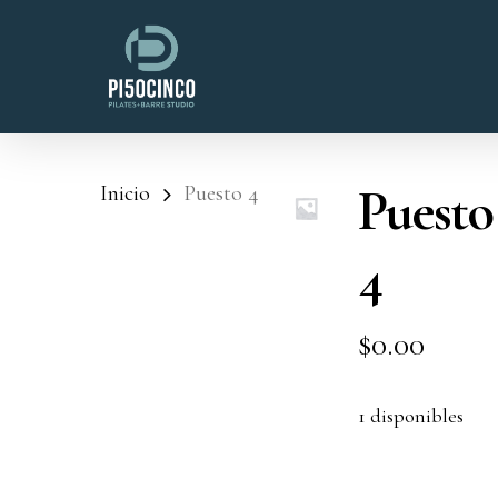
Skip
to
main
content
Puesto
Inicio
Puesto 4
4
$
0.00
1 disponibles