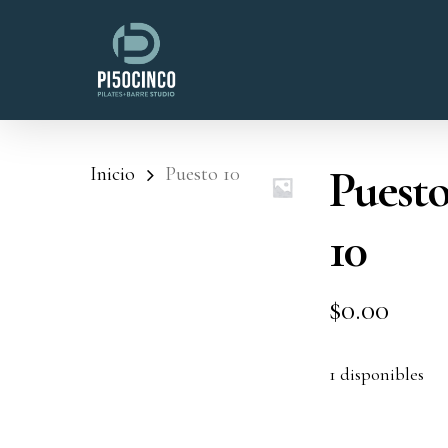
Skip
to
main
content
Puest
Inicio
Puesto 10
10
$
0.00
1 disponibles