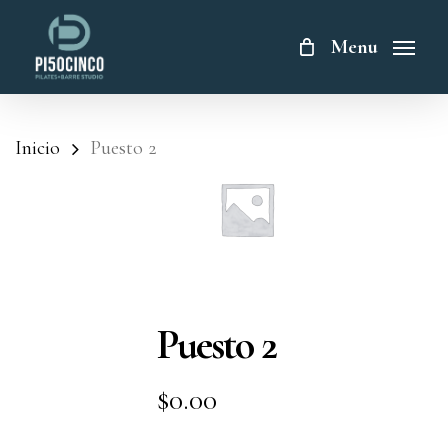
Skip
to
Menu
main
content
Inicio
Puesto 2
Puesto 2
$
0.00