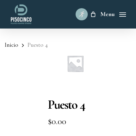
Skip
to
Menu
main
content
Inicio
Puesto 4
Puesto 4
$
0.00