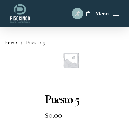
Skip
to
Menu
main
content
Inicio
Puesto 5
Puesto 5
$
0.00