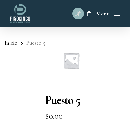
Skip
to
Menu
main
content
Inicio
Puesto 5
Puesto 5
$
0.00