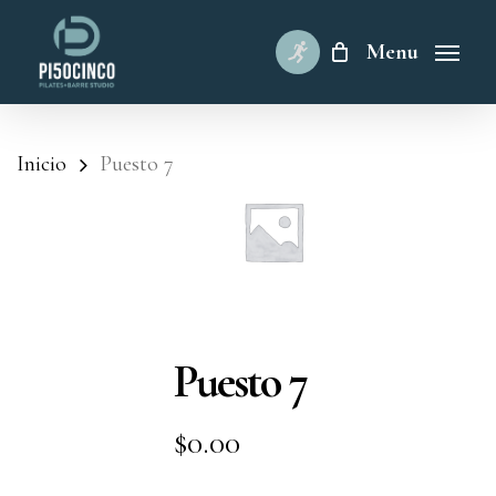
Skip
to
Menu
main
content
Inicio
Puesto 7
Puesto 7
$
0.00