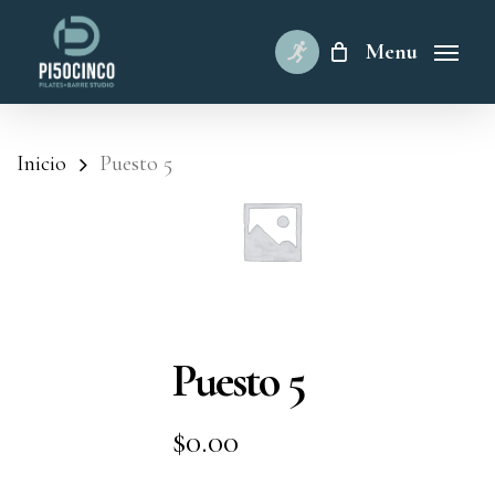
Skip
to
Menu
main
content
Inicio
Puesto 5
Puesto 5
$
0.00