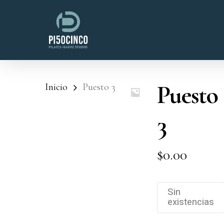
Skip
to
main
content
Puesto
Inicio
Puesto 3
3
$
0.00
Sin
existencias