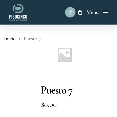
Skip
to
Menu
main
content
Inicio
Puesto 7
Puesto 7
$
0.00