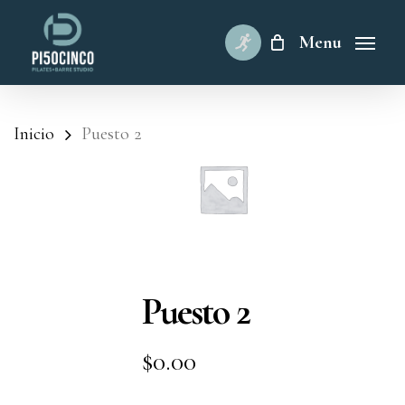
Skip
to
Menu
main
content
Inicio
Puesto 2
Puesto 2
$
0.00