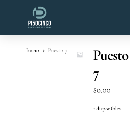
Skip
to
main
content
Puesto
Inicio
Puesto 7
7
$
0.00
1 disponibles