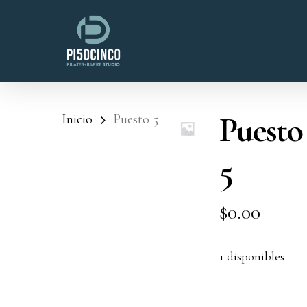
Skip
to
main
content
Puesto
Inicio
Puesto 5
5
$
0.00
1 disponibles