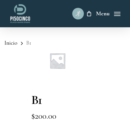
Skip
to
Menu
main
content
Inicio
B1
B1
$
200.00