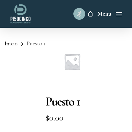
Skip
to
Menu
main
content
Inicio
Puesto 1
Puesto 1
$
0.00