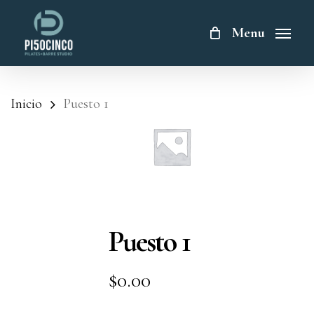
Skip
to
Menu
main
content
Inicio
Puesto 1
Puesto 1
$
0.00