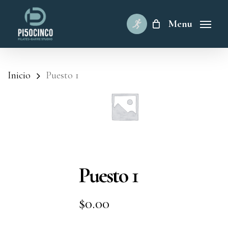
Skip
to
Menu
main
content
Inicio
Puesto 1
Puesto 1
$
0.00