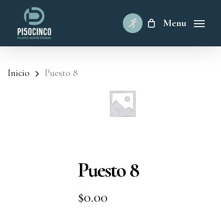
Skip
to
Menu
main
content
Inicio
Puesto 8
Puesto 8
$
0.00