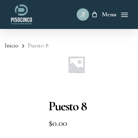
Skip
to
Menu
main
content
Inicio
Puesto 8
Puesto 8
$
0.00