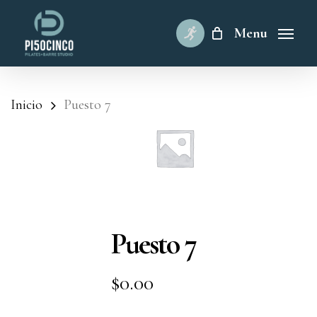
Skip
to
Menu
main
content
Inicio
Puesto 7
Puesto 7
$
0.00