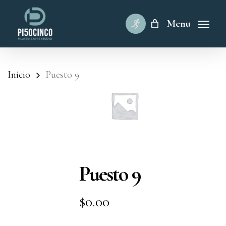
Skip
to
Menu
main
content
Inicio
Puesto 9
Puesto 9
$
0.00