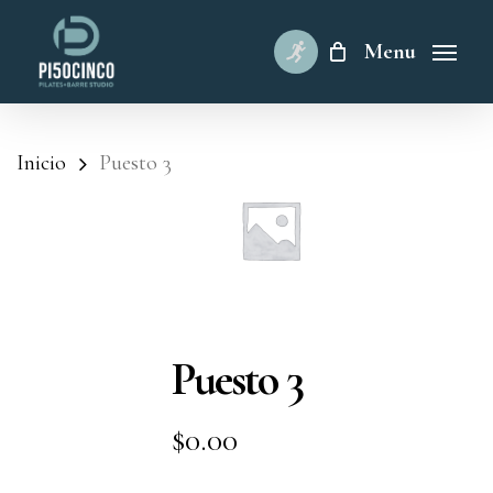
Skip
to
Menu
main
content
Inicio
Puesto 3
Puesto 3
$
0.00