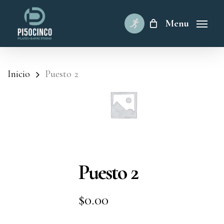
Skip
to
Menu
main
content
Inicio
Puesto 2
Puesto 2
$
0.00