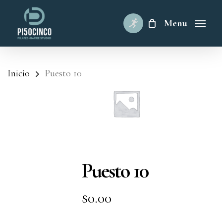
Skip
to
Menu
main
content
Inicio
Puesto 10
Puesto 10
$
0.00