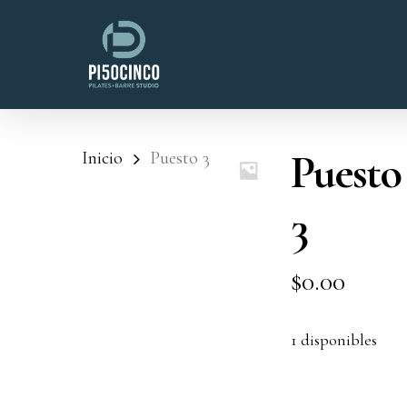
Skip
to
main
content
Puesto
Inicio
Puesto 3
3
$
0.00
1 disponibles