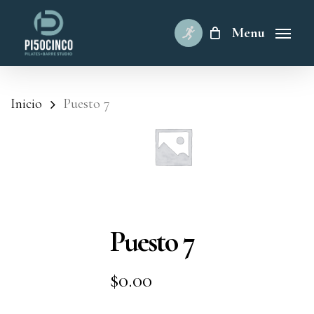
Skip
to
Menu
main
content
Inicio
Puesto 7
Puesto 7
$
0.00