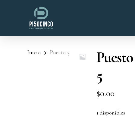
Skip
to
main
content
Puesto
Inicio
Puesto 5
5
$
0.00
1 disponibles