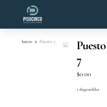
Skip
to
main
content
Puesto
Inicio
Puesto 7
7
$
0.00
1 disponibles