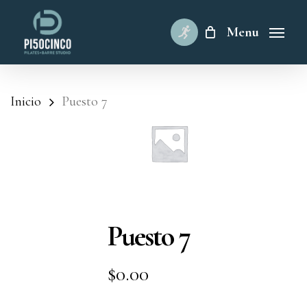
Skip
to
Menu
main
content
Inicio
Puesto 7
Puesto 7
$
0.00