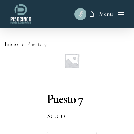
Skip
to
Menu
main
content
Inicio
Puesto 7
Puesto 7
$
0.00