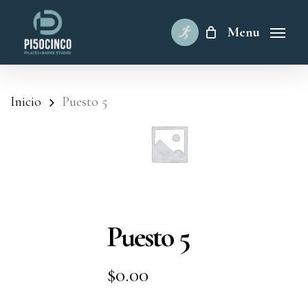
Skip
to
Menu
main
content
Inicio
Puesto 5
Puesto 5
$
0.00