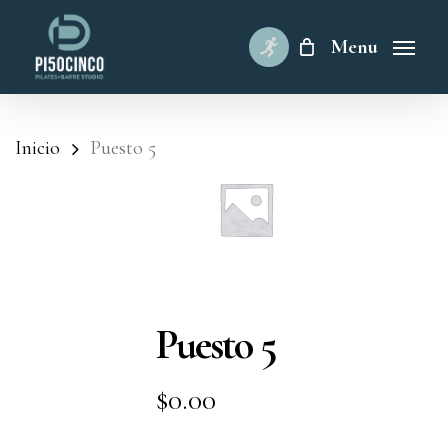
Skip
to
Menu
main
content
Inicio
Puesto 5
Puesto 5
$
0.00