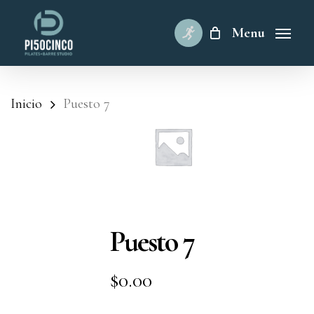
Skip
to
Menu
main
content
Inicio
Puesto 7
Puesto 7
$
0.00