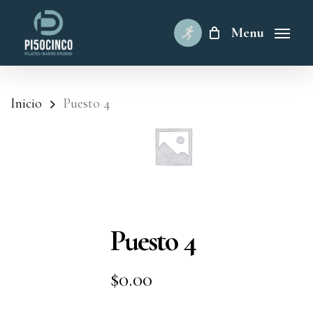
Skip
to
Menu
main
content
Inicio
Puesto 4
Puesto 4
$
0.00