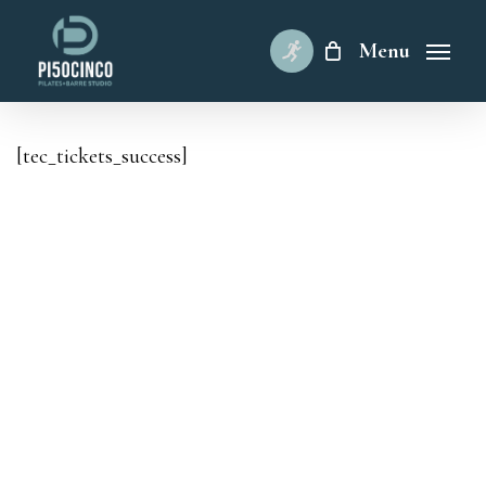
Skip
to
Menu
main
content
[tec_tickets_success]